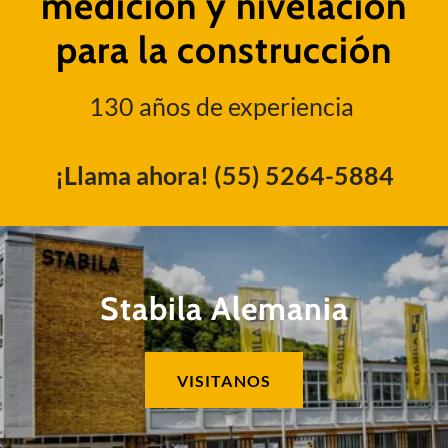
medición y nivelación
para la construcción
130 años de experiencia
¡Llama ahora!
(55) 5264-5884
Stabila Alemania
VISITANOS